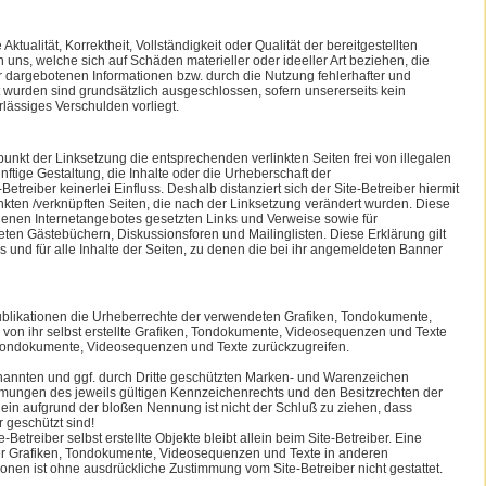
tualität, Korrektheit, Vollständigkeit oder Qualität der bereitgestellten
uns, welche sich auf Schäden materieller oder ideeller Art beziehen, die
 dargebotenen Informationen bzw. durch die Nutzung fehlerhafter und
t wurden sind grundsätzlich ausgeschlossen, sofern unsererseits kein
rlässiges Verschulden vorliegt.
punkt der Linksetzung die entsprechenden verlinkten Seiten frei von illegalen
nftige Gestaltung, die Inhalte oder die Urheberschaft der
Betreiber keinerlei Einfluss. Deshalb distanziert sich der Site-Betreiber hiermit
linkten /verknüpften Seiten, die nach der Linksetzung verändert wurden. Diese
 eigenen Internetangebotes gesetzten Links und Verweise sowie für
eten Gästebüchern, Diskussionsforen und Mailinglisten. Diese Erklärung gilt
ks und für alle Inhalte der Seiten, zu denen die bei ihr angemeldeten Banner
n Publikationen die Urheberrechte der verwendeten Grafiken, Tondokumente,
von ihr selbst erstellte Grafiken, Tondokumente, Videosequenzen und Texte
, Tondokumente, Videosequenzen und Texte zurückzugreifen.
enannten und ggf. durch Dritte geschützten Marken- und Warenzeichen
mungen des jeweils gültigen Kennzeichenrechts und den Besitzrechten der
lein aufgrund der bloßen Nennung ist nicht der Schluß zu ziehen, dass
 geschützt sind!
e-Betreiber selbst erstellte Objekte bleibt allein beim Site-Betreiber. Eine
er Grafiken, Tondokumente, Videosequenzen und Texte in anderen
onen ist ohne ausdrückliche Zustimmung vom Site-Betreiber nicht gestattet.