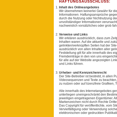
HAFTUNGSAUSSCHLUSS:
Inhalt des Onlineangebotes
Wir übernehmen keinerlei Gewähr für die Ak
Informationen. Haftungsansprüche gegen 
durch die Nutzung oder Nichtnutzung der
unvollständiger Informationen verursach
nachweislich vorsätzliches oder grob fah
Verweise und Links
Wir erklären ausdrücklich, dass zum Zeit
Inhalten waren. Auf die aktuelle und zukü
gelinkten/verknüpften Seiten hat der Site-
ausdrücklich von allen Inhalten aller ge
Feststellung gilt für alle innerhalb des
Fremdeinträge in den von uns eingericht
für alle auf der Website angezeigten Lin
und Links führen.
Urheber- und Kennzeichenrecht
Der Site-Betreiber ist bestrebt, in alle
Videosequenzen und Texte zu beachten, 
zu nutzen oder auf lizenzfreie Grafiken
Alle innerhalb des Internetangebotes g
unterliegen uneingeschränkt den Bestim
jeweiligen eingetragenen Eigentümer. Al
Markenzeichen nicht durch Rechte Dritter
Das Copyright für veröffentlichte, vom Sit
Vervielfältigung oder Verwendung solch
elektronischen oder gedruckten Publikati