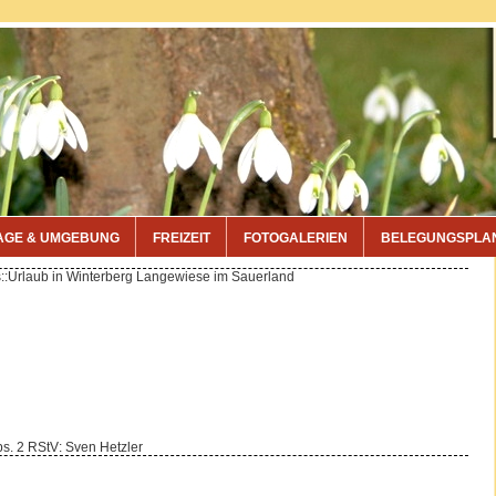
AGE & UMGEBUNG
FREIZEIT
FOTOGALERIEN
BELEGUNGSPLA
::Urlaub in Winterberg Langewiese im Sauerland
bs. 2 RStV: Sven Hetzler