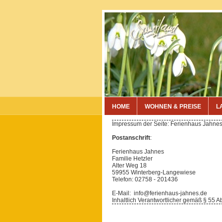
HOME
WOHNEN & PREISE
L
Impressum der Seite: Ferienhaus Jahnes
Postanschrift
:
Ferienhaus Jahnes
Familie Hetzler
Alter Weg 18
59955 Winterberg-Langewiese
Telefon: 02758 - 201436
E-Mail: info@ferienhaus-jahnes.de
Inhaltlich Verantwortlicher gemäß § 55 A